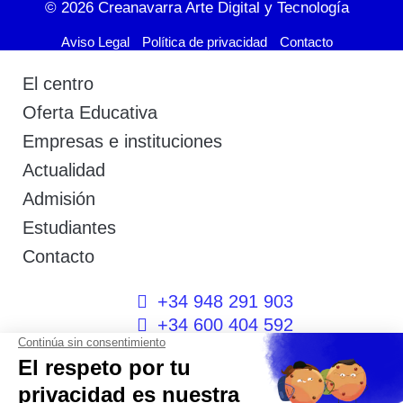
© 2026
Creanavarra Arte Digital y Tecnología
Aviso Legal
Política de privacidad
Contacto
El centro
Oferta Educativa
Empresas e instituciones
Actualidad
Admisión
Estudiantes
Contacto
+34 948 291 903
+34 600 404 592
I
F
T
L
P
Y
n
a
w
i
i
o