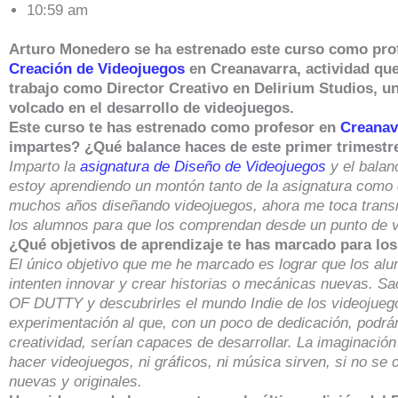
10:59 am
Arturo Monedero se ha estrenado este curso como pro
Creación de Videojuegos
en Creanavarra, actividad qu
trabajo como Director Creativo en Delirium Studios, u
volcado en el desarrollo de videojuegos.
Este curso te has estrenado como profesor en
Creanav
impartes? ¿Qué balance haces de este primer trimestr
Imparto la
asignatura de Diseño de Videojuegos
y el balan
estoy aprendiendo un montón tanto de la asignatura como 
muchos años diseñando videojuegos, ahora me toca transm
los alumnos para que los comprendan desde un punto de v
¿Qué objetivos de aprendizaje te has marcado para lo
El único objetivo que me he marcado es lograr que los al
intenten innovar y crear historias o mecánicas nuevas. Sa
OF DUTTY y descubrirles el mundo Indie de los videojuego
experimentación al que, con un poco de dedicación, podrá
creatividad, serían capaces de desarrollar. La imaginación
hacer videojuegos, ni gráficos, ni música sirven, si no se
nuevas y originales.