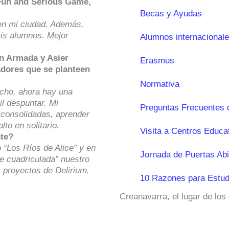
 Fun and Serious Game,
Becas y Ayudas
 en mi ciudad. Además,
is alumnos. Mejor
Alumnos internacional
án Armada y Asier
Erasmus
adores que se planteen
Normativa
ucho, ahora hay una
il despuntar. Mi
Preguntas Frecuentes 
 consolidadas, aprender
to en solitario.
Visita a Centros Educa
nte?
“Los Ríos de Alice” y en
Jornada de Puertas Abi
te cuadriculada” nuestro
 proyectos de Delirium.
10 Razones para Estud
Creanavarra, el lugar de los