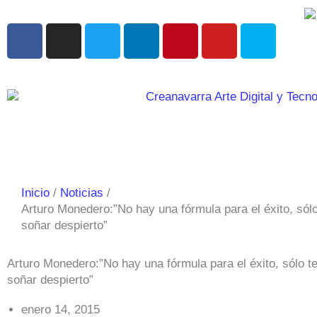
Ir
al
F
I
T
L
P
Y
S
contenido
a
n
w
i
i
o
k
c
s
i
n
n
u
y
e
t
t
k
t
t
p
b
a
t
e
e
u
e
o
g
e
d
r
b
o
r
r
i
e
e
k
a
n
s
m
t
Inicio
Noticias
Arturo Monedero:”No hay una fórmula para el éxito, sólo
soñar despierto”
Arturo Monedero:”No hay una fórmula para el éxito, sólo te
soñar despierto”
enero 14, 2015