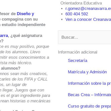
Orientadora Educativa
r.gomez@creanavarra.e
fesor de
Diseño y
600 404 592
e compagina con su
Ven a conocer Creanavar
n estudio independiente
Buscar
arra
, ¿qué asignatura
e?
ce es muy positivo, porque
de los alumnos. Llevo
Información adicional
itir esos conocimientos a
Secretaría
ista más técnico.
s alumnos?
Matrícula y Admisión
umnos sean más creativos,
carles de los FIFA y CALL
Información sobre la p
s, un lugar de
n llegar. Juegos que con
Becas Crea – Infórmat
 es el gran ingrediente para
 crean historias o mecánicas
Curso gratuito de prep