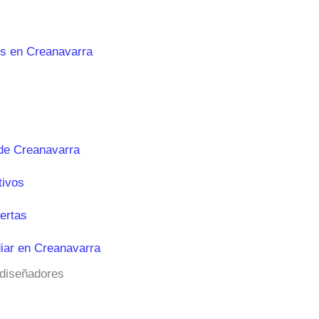
es en Creanavarra
de Creanavarra
tivos
ertas
iar en Creanavarra
 diseñadores