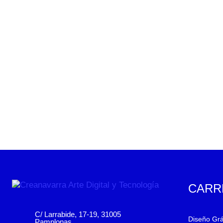
CARR
C/ Larrabide, 17-19, 31005
Diseño Grá
Pamplonas