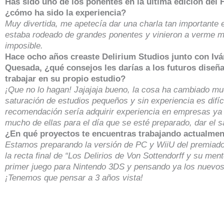
Has sido uno de los ponentes en la última edición del
¿cómo ha sido la experiencia?
Muy divertida, me apetecía dar una charla tan importante
estaba rodeado de grandes ponentes y vinieron a verme m
imposible.
Hace ocho años creaste Delirium Studios junto con Iv
Quesada, ¿qué consejos les darías a los futuros diseñ
trabajar en su propio estudio?
¡Que no lo hagan! Jajajaja bueno, la cosa ha cambiado m
saturación de estudios pequeños y sin experiencia es difíc
recomendación sería adquirir experiencia en empresas ya
mucho de ellas para el día que se esté preparado, dar el sal
¿En qué proyectos te encuentras trabajando actualme
Estamos preparando la versión de PC y WiiU del premiado 
la recta final de “Los Delirios de Von Sottendorff y su men
primer juego para Nintendo 3DS y pensando ya los nuevos
¡Tenemos que pensar a 3 años vista!