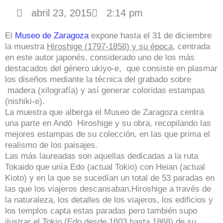
abril 23, 2015
2:14 pm
El
Museo de Zaragoza
expone hasta el 31 de diciembre
la muestra
Hiroshige (1797-1858) y su época
, centrada
en este autor japonés, considerado uno de los más
destacados del género ukiyo-e, que consiste en plasmar
los diseños mediante la técnica del grabado sobre
madera (xilografía) y así generar coloridas estampas
(nishiki-e).
La muestra que alberga el Museo de Zaragoza centra
una parte en Andō Hiroshige y su obra, recopilando las
mejores estampas de su colección, en las que prima el
realismo de los paisajes.
Las más laureadas son aquellas dedicadas a la ruta
Tokaido que unía Edo (actual Tokio) con Heian (actual
Kioto) y en la que se sucedían un total de 53 paradas en
las que los viajeros descansaban.Hiroshige a través de
la naturaleza, los detalles de los viajeros, los edificios y
los templos capta estas paradas pero también supo
ilustrar el Tokio (Edo desde 1603 hasta 1868) de su