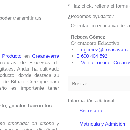
* Haz click, rellena el form
¿Podemos ayudarte?
oder transmitir tus
Orientación educativa de l
Rebeca Gómez
Orientadora Educativa
r.gomez@creanavarra
 Producto
en
Creanavarra
600 404 592
gnaturas de Procesos de
Ven a conocer Creanava
gitales. Ander ha cultivado
producto, donde destaca su
Buscar
s de Bilbao. Cree que para
eño es importante tener
Información adicional
te, ¿cuáles fueron tus
Secretaría
omo diseñador en diseño y
Matrícula y Admisión
un verano entero diseñando