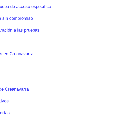
rueba de acceso específica
e sin compromiso
aración a las pruebas
es en Creanavarra
de Creanavarra
tivos
ertas