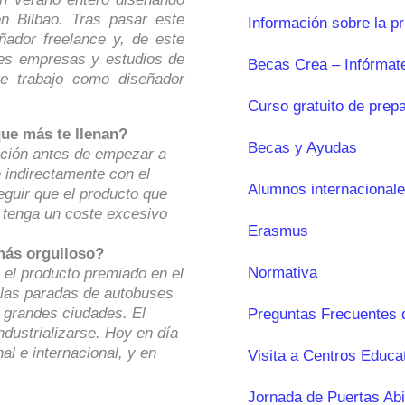
en Bilbao. Tras pasar este
Información sobre la p
ador freelance y, de este
es empresas y estudios de
Becas Crea – Infórmat
te trabajo como diseñador
Curso gratuito de prep
ue más te llenan?
Becas y Ayudas
ación antes de empezar a
e indirectamente con el
Alumnos internacional
nseguir que el producto que
o tenga un coste excesivo
Erasmus
 más orgulloso?
Normativa
 el producto premiado en el
 las paradas de autobuses
 grandes ciudades. El
Preguntas Frecuentes 
ndustrializarse. Hoy en día
al e internacional, y en
Visita a Centros Educa
Jornada de Puertas Abi