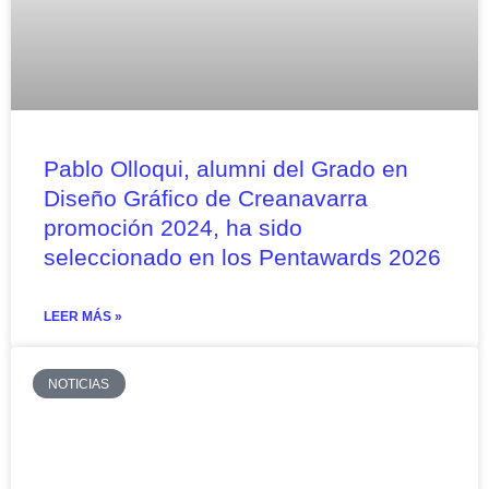
Pablo Olloqui, alumni del Grado en
Diseño Gráfico de Creanavarra
promoción 2024, ha sido
seleccionado en los Pentawards 2026
LEER MÁS »
NOTICIAS