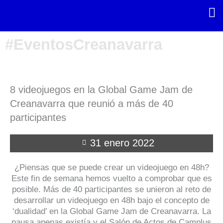
Ir
al
contenido
#EventosCreanavarra
8 videojuegos en la Global Game Jam de
Creanavarra que reunió a más de 40
participantes
31 enero 2022
¿Piensas que se puede crear un videojuego en 48h?
Este fin de semana hemos vuelto a comprobar que es
posible. Más de 40 participantes se unieron al reto de
desarrollar un videojuego en 48h bajo el concepto de
‘dualidad’ en la Global Game Jam de Creanavarra. La
pausa apenas existía y el Salón de Actos de Camplus