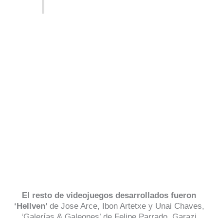
El resto de videojuegos desarrollados fueron
‘
Hellven’
de
Jose Arce, Ibon Artetxe y Unai Chaves,
‘Galerías & Galeones’ de
Felipe Parrado, Garazi