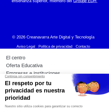
enseñanza superior, miembro del
Groupe EDH
© 2026
Creanavarra Arte Digital y Tecnología
Aviso Legal
Política de privacidad
Contacto
El centro
Oferta Educativa
Empresas e instituciones
Actualidad
Admisión
Estudiantes
Contacto