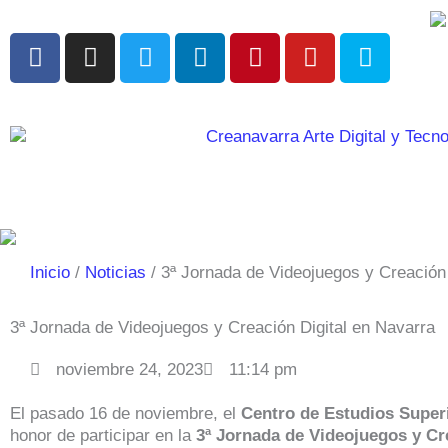
Ir
al
F
I
T
L
P
Y
S
contenido
a
n
w
i
i
o
k
c
s
i
n
n
u
y
e
t
t
k
t
t
p
b
a
t
e
e
u
e
o
g
e
d
r
b
o
r
r
i
e
e
k
a
n
s
m
t
Inicio
Noticias
3ª Jornada de Videojuegos y Creación 
3ª Jornada de Videojuegos y Creación Digital en Navarra
noviembre 24, 2023
11:14 pm
El pasado 16 de noviembre, el
Centro de Estudios Super
honor de participar en la
3ª Jornada de Videojuegos y Cr