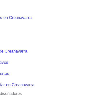
es en Creanavarra
de Creanavarra
tivos
ertas
iar en Creanavarra
 diseñadores