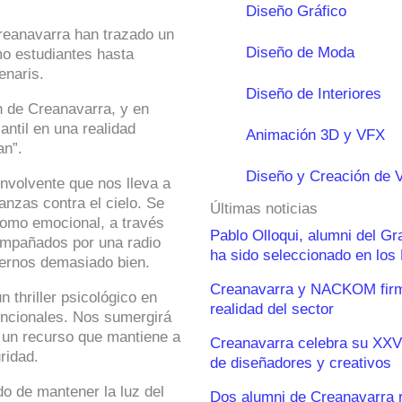
Diseño Gráfico
reanavarra han trazado un
Diseño de Moda
o estudiantes hasta
enaris.
Diseño de Interiores
n de Creanavarra, y en
ntil en una realidad
Animación 3D y VFX
an”.
Diseño y Creación de 
nvolvente que nos lleva a
nzas contra el cielo. Se
Últimas noticias
o como emocional, a través
Pablo Olloqui, alumni del G
compañados por una radio
ha sido seleccionado en lo
ernos demasiado bien.
Creanavarra y NACKOM firma
 thriller psicológico en
realidad del sector
encionales. Nos sumergirá
, un recurso que mantiene a
Creanavarra celebra su XXV
ridad.
de diseñadores y creativos
do de mantener la luz del
Dos alumni de Creanavarra 