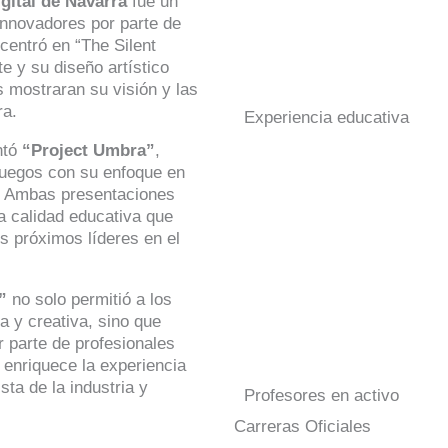
gital de Navarra
fue un
innovadores por parte de
centró en “The Silent
e y su diseño artístico
 mostraran su visión y las
ra.
Experiencia educativa
entó
“Project Umbra”
,
ojuegos con su enfoque en
. Ambas presentaciones
a calidad educativa que
s próximos líderes en el
”
no solo permitió a los
 y creativa, sino que
r parte de profesionales
s enriquece la experiencia
sta de la industria y
Profesores en activo
Carreras Oficiales