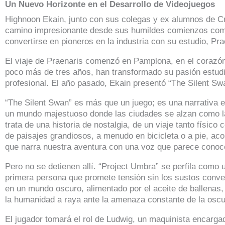
Un Nuevo Horizonte en el Desarrollo de Videojuegos
Highnoon Ekain, junto con sus colegas y ex alumnos de C
camino impresionante desde sus humildes comienzos com
convertirse en pioneros en la industria con su estudio, Pra
El viaje de Praenaris comenzó en Pamplona, en el corazó
poco más de tres años, han transformado su pasión estudia
profesional. El año pasado, Ekain presentó “The Silent Sw
“The Silent Swan” es más que un juego; es una narrativa e
un mundo majestuoso donde las ciudades se alzan como la
trata de una historia de nostalgia, de un viaje tanto físic
de paisajes grandiosos, a menudo en bicicleta o a pie, a
que narra nuestra aventura con una voz que parece conoc
Pero no se detienen allí. “Project Umbra” se perfila como un
primera persona que promete tensión sin los sustos conv
en un mundo oscuro, alimentado por el aceite de ballenas
la humanidad a raya ante la amenaza constante de la oscu
El jugador tomará el rol de Ludwig, un maquinista encarga