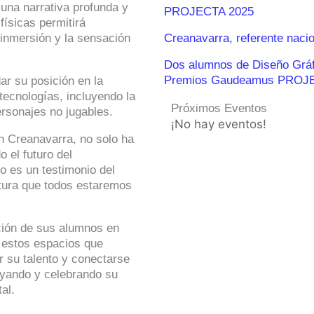
 una narrativa profunda y
PROJECTA 2025
ísicas permitirá
 inmersión y la sensación
Creanavarra, referente naci
Dos alumnos de Diseño Gráfic
Premios Gaudeamus PROJ
ar su posición en la
tecnologías, incluyendo la
Próximos Eventos
personajes no jugables.
¡No hay eventos!
en Creanavarra, no solo ha
 el futuro del
po es un testimonio del
ntura que todos estaremos
ución de sus alumnos en
e estos espacios que
 su talento y conectarse
oyando y celebrando su
al.