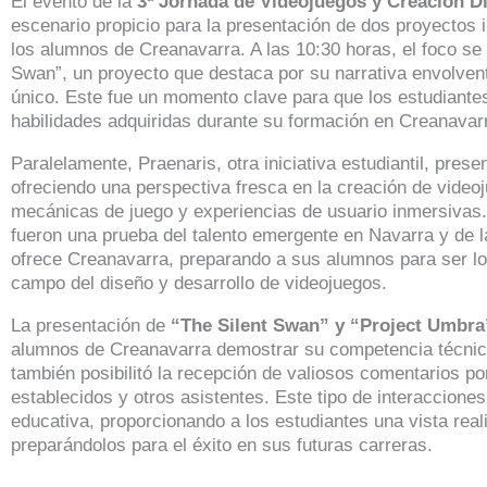
El evento de la
3ª Jornada de Videojuegos y Creación Di
escenario propicio para la presentación de dos proyectos 
los alumnos de Creanavarra. A las 10:30 horas, el foco se 
Swan”, un proyecto que destaca por su narrativa envolvent
único. Este fue un momento clave para que los estudiantes
habilidades adquiridas durante su formación en Creanavar
Paralelamente, Praenaris, otra iniciativa estudiantil, pres
ofreciendo una perspectiva fresca en la creación de vide
mecánicas de juego y experiencias de usuario inmersivas
fueron una prueba del talento emergente en Navarra y de l
ofrece Creanavarra, preparando a sus alumnos para ser lo
campo del diseño y desarrollo de videojuegos.
La presentación de
“The Silent Swan” y “Project Umbra
alumnos de Creanavarra demostrar su competencia técnica
también posibilitó la recepción de valiosos comentarios po
establecidos y otros asistentes. Este tipo de interaccione
educativa, proporcionando a los estudiantes una vista reali
preparándolos para el éxito en sus futuras carreras.